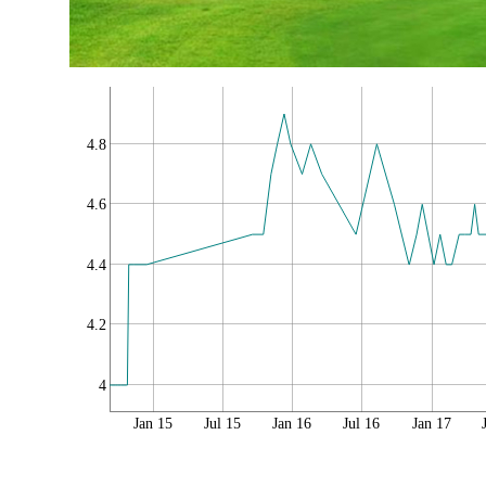
4.8
4.6
4.4
4.2
4
Jan 15
Jul 15
Jan 16
Jul 16
Jan 17