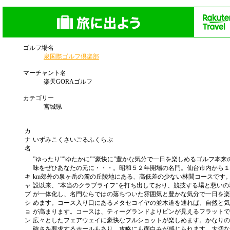
ゴルフ場名
泉国際ゴルフ倶楽部
マーチャント名
楽天GORAゴルフ
カテゴリー
宮城県
カ
ナ
いずみこくさいごるふくらぶ
名
”ゆったり””ゆたかに””豪快に”豊かな気分で一日を楽しめるゴルフ本来
味をぜひあなたの元に・・・。昭和５２年開場の名門。仙台市内から１
キ
km郊外の泉ヶ岳の麓の丘陵地にある、高低差の少ない林間コースです
ャ
設以来、”本当のクラブライフ”を打ち出しており、競技する場と憩いの
プ
が一体化し、名門ならではの落ちついた雰囲気と豊かな気分で一日を楽
シ
めます。コース入り口にあるメタセコイヤの並木道を通れば、自然と気
ョ
が高まります。コースは、ティーグランドよりピンが見えるフラットで
ン
広々としたフェアウェイに豪快なフルショットが楽しめます。かなりの
確さを要求するホールもあり、攻略にも面白みが感じられます。大切な