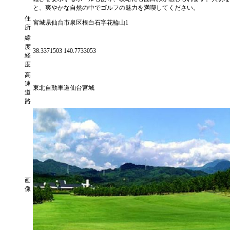
と、爽やかな自然の中でゴルフの魅力を満喫してください。
住
宮城県仙台市泉区根白石字花輪山1
所
緯
度
38.3371503 140.7733053
経
度
高
速
東北自動車道仙台宮城
道
路
画
像