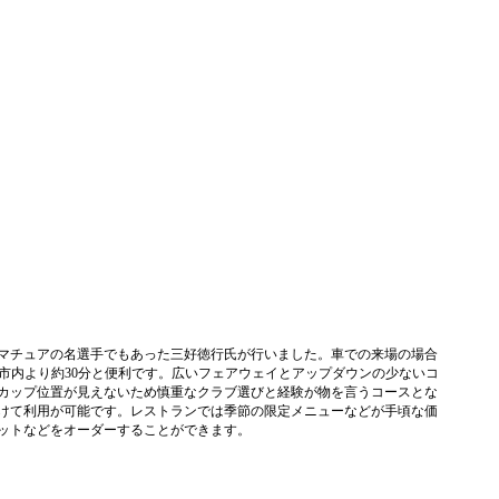
アマチュアの名選手でもあった三好徳行氏が行いました。車での来場の場合
島市内より約30分と便利です。広いフェアウェイとアップダウンの少ないコ
カップ位置が見えないため慎重なクラブ選びと経験が物を言うコースとな
けて利用が可能です。レストランでは季節の限定メニューなどが手頃な価
セットなどをオーダーすることができます。