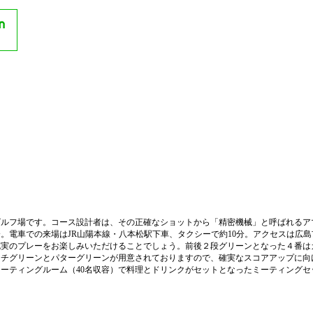
るゴルフ場です。コース設計者は、その正確なショットから「精密機械」と呼ばれる
。電車での来場はJR山陽本線・八本松駅下車、タクシーで約10分。アクセスは広
充実のプレーをお楽しみいただけることでしょう。前後２段グリーンとなった４番は
ーチグリーンとパターグリーンが用意されておりますので、確実なスコアアップに向
ミーティングルーム（40名収容）で料理とドリンクがセットとなったミーティング