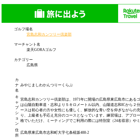
ゴルフ場名
宮島志和カンツリー倶楽部
マーチャント名
楽天GORAゴルフ
カテゴリー
広島県
カ
ナ
みやじましわかんつりーくらぶ
名
キ
宮島志和カンツリー倶楽部は、1971年に開場の広島県東広島市にあ
ャ
は山陽自動車道・志和より５キロメートル以内、山陽道志和ICから２分
プ
ースは初心者の方や女性にも優しく、解放的な青い空を仰ぎながらの
シ
り、上級者も手応え充分のコースとなっています。練習場は、アプロ
ョ
格でいただけ、ミーティングでご利用の際には特別室（24名収容）や
ン
住
広島県東広島市志和町大字七条椛坂488-2
所