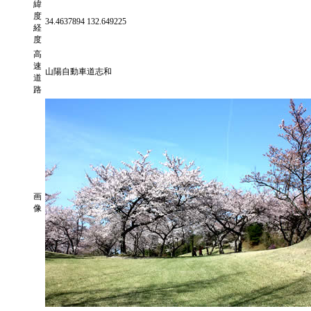
緯
度
34.4637894 132.649225
経
度
高
速
山陽自動車道志和
道
路
画
像