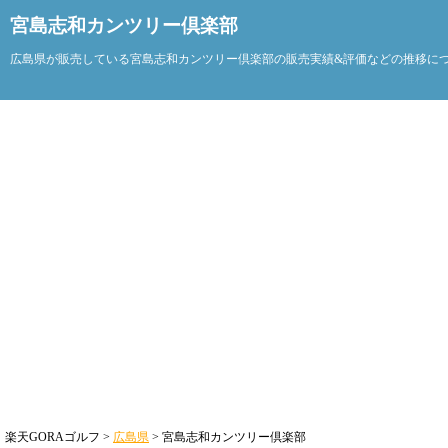
宮島志和カンツリー倶楽部
広島県が販売している宮島志和カンツリー倶楽部の販売実績&評価などの推移に
楽天GORAゴルフ >
広島県
> 宮島志和カンツリー倶楽部