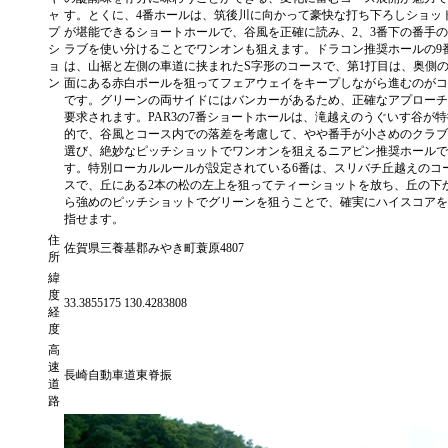
ャ
す。とくに、4番ホールは、筑後川に向かって豪快な打ち下ろしショッ
プ
が堪能できるショートホールで、谷風を正確に読み、2、3番下の番手
シ
ラブを使い分けることでワンオンも狙えます。ドラコン推奨ホールの9
ョ
は、山裾と左側の車道に挟まれたS字形のコースで、第1打目は、奥側
ン
面にある赤白ポールを狙ってフェアウェイをキープしながら進むのがコ
です。グリーンの両サイドにはバンカーがあるため、正確なアプローチ
要求されます。PAR3の7番ショートホールは、滝越えのうぐいす谷が特
的で、谷風とコース内での落差を考慮して、やや番手が小さめのクラブ
選び、絶妙なピッチショットでワンオンを狙えるニアピン推奨ホールで
す。特別ローカルルールが設定されている6番は、スリバチ丘越えのコ
スで、丘にある2本の松の左上を狙ってティーショットを放ち、丘の下
ら強めのピッチショットでグリーンを狙うことで、確実にハイスコアを
指せます。
住
佐賀県三養基郡みやき町蓑原4807
所
緯
度
33.3855175 130.4283808
経
度
高
速
長崎自動車道東脊振
道
路