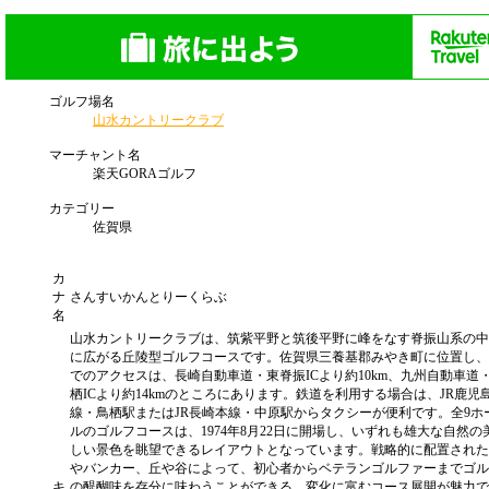
ゴルフ場名
山水カントリークラブ
マーチャント名
楽天GORAゴルフ
カテゴリー
佐賀県
カ
ナ
さんすいかんとりーくらぶ
名
山水カントリークラブは、筑紫平野と筑後平野に峰をなす脊振山系の中
に広がる丘陵型ゴルフコースです。佐賀県三養基郡みやき町に位置し、
でのアクセスは、長崎自動車道・東脊振ICより約10km、九州自動車道
栖ICより約14kmのところにあります。鉄道を利用する場合は、JR鹿児
線・鳥栖駅またはJR長崎本線・中原駅からタクシーが便利です。全9ホ
ルのゴルフコースは、1974年8月22日に開場し、いずれも雄大な自然の
しい景色を眺望できるレイアウトとなっています。戦略的に配置された
やバンカー、丘や谷によって、初心者からベテランゴルファーまでゴル
キ
の醍醐味を存分に味わうことができる、変化に富むコース展開が魅力で