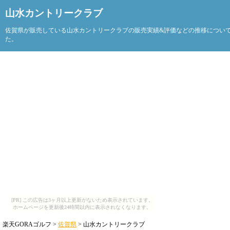
山水カントリークラブ
佐賀県が販売している山水カントリークラブの販売実績&評価などの推移につい
た。
[PR] この広告は3ヶ月以上更新がないため表示されています。
ホームページを更新後24時間以内に表示されなくなります。
楽天GORAゴルフ >
佐賀県
> 山水カントリークラブ