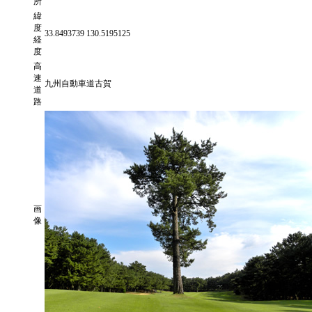
所
緯
度
33.8493739 130.5195125
経
度
高
速
九州自動車道古賀
道
路
画
像