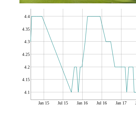
4.4
4.35
4.3
4.25
4.2
4.15
4.1
Jan 15
Jul 15
Jan 16
Jul 16
Jan 17