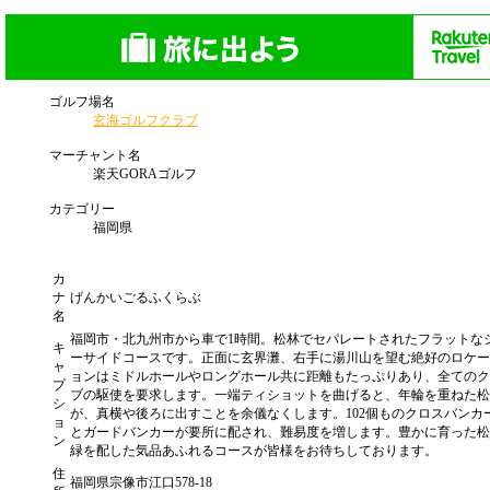
ゴルフ場名
玄海ゴルフクラブ
マーチャント名
楽天GORAゴルフ
カテゴリー
福岡県
カ
ナ
げんかいごるふくらぶ
名
福岡市・北九州市から車で1時間。松林でセパレートされたフラットな
キ
ーサイドコースです。正面に玄界灘、右手に湯川山を望む絶好のロケー
ャ
ョンはミドルホールやロングホール共に距離もたっぷりあり、全てのク
プ
ブの駆使を要求します。一端ティショットを曲げると、年輪を重ねた松
シ
が、真横や後ろに出すことを余儀なくします。102個ものクロスバンカ
ョ
とガードバンカーが要所に配され、難易度を増します。豊かに育った松
ン
緑を配した気品あふれるコースが皆様をお待ちしております。
住
福岡県宗像市江口578-18