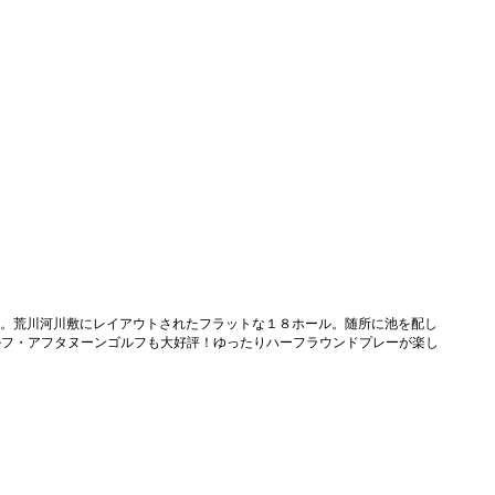
スへ。荒川河川敷にレイアウトされたフラットな１８ホール。随所に池を配し
ルフ・アフタヌーンゴルフも大好評！ゆったりハーフラウンドプレーが楽し