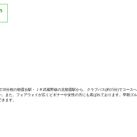
で20分程の朝霞台駅・ＪＲ武蔵野線の北朝霞駅から、クラブバス(約15分)でコー
い。また、フェアウェイが広くビギナーや女性の方にも喜ばれております。早朝ゴ
できます。