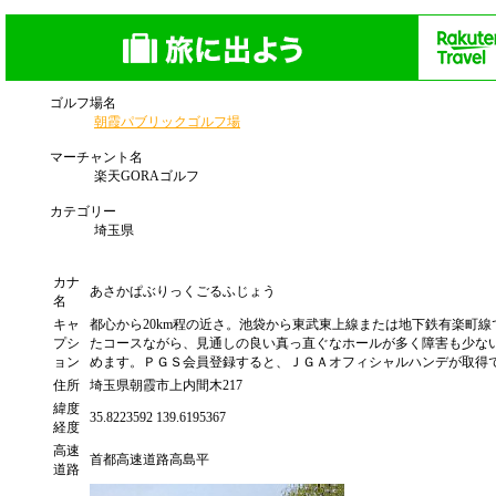
ゴルフ場名
朝霞パブリックゴルフ場
マーチャント名
楽天GORAゴルフ
カテゴリー
埼玉県
カナ
あさかぱぶりっくごるふじょう
名
キャ
都心から20km程の近さ。池袋から東武東上線または地下鉄有楽町線
プシ
たコースながら、見通しの良い真っ直ぐなホールが多く障害も少な
ョン
めます。ＰＧＳ会員登録すると、ＪＧＡオフィシャルハンデが取得
住所
埼玉県朝霞市上内間木217
緯度
35.8223592 139.6195367
経度
高速
首都高速道路高島平
道路