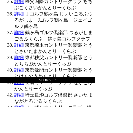
詳細
秩父国際カントリークラブ ちち
ぶこくさいかんとりーくらぶ
詳細
Ｊゴルフ鶴ヶ島 じぇいごるふつ
るがしま Jゴルフ鶴ヶ島 ジェイゴ
ルフ鶴ヶ島
詳細
鶴ヶ島ゴルフ倶楽部 つるがしま
ごるふくらぶ 鶴ヶ島ゴルフクラブ
詳細
東都埼玉カントリー倶楽部 とう
とさいたまかんとりーくらぶ
詳細
東都秩父カントリー倶楽部 とう
とちちぶかんとりーくらぶ
詳細
東都飯能カントリー倶楽部 とう
とはんのうかんとりーくらぶ
SPONSOR
詳細
長瀞カントリークラブ ながとろ
かんとりーくらぶ
詳細
埼玉長瀞ゴルフ倶楽部 さいたま
ながとろごるふくらぶ
詳細
ノーザンカントリークラブ 錦
ヶ原ゴルフ場 のーざんかんとりーく
らぶ にしきがはらごるふじょう
ノーザン錦ヶ原ゴルフ場 錦が原 ノ
ーザン錦が原