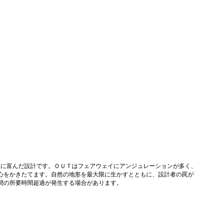
略性に富んだ設計です。ＯＵＴはフェアウェイにアンジュレーションが多く、
心をかきたてます。自然の地形を最大限に生かすとともに、設計者の罠が
2時間の所要時間超過が発生する場合があります。