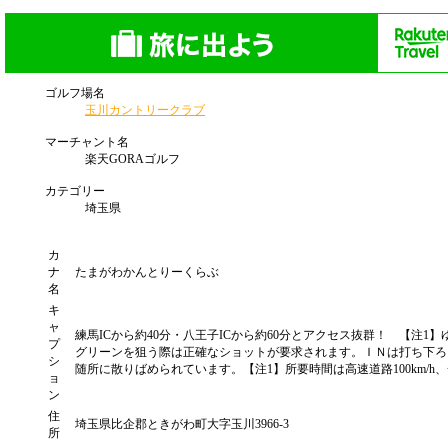
ゴルフ場名
玉川カントリークラブ
マーチャント名
楽天GORAゴルフ
カテゴリー
埼玉県
カ
ナ
たまがわかんとりーくらぶ
名
キ
ャ
練馬ICから約40分・八王子ICから約60分とアクセス抜群！ 【
プ
グリーンを狙う際は正確なショットが要求されます。ＩＮは打ち下ろ
シ
随所に散りばめられています。【注1】所要時間は高速道路100km/
ョ
ン
住
埼玉県比企郡ときがわ町大字玉川3966-3
所