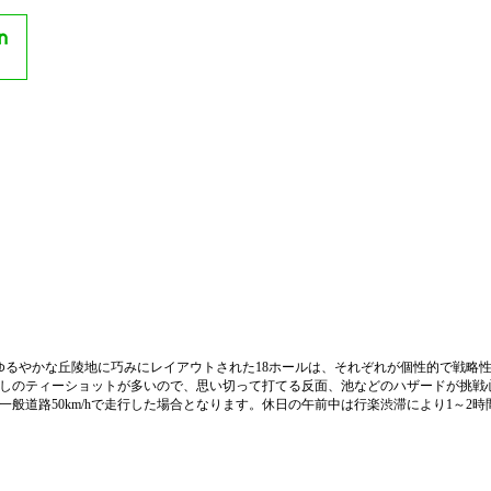
注1】ゆるやかな丘陵地に巧みにレイアウトされた18ホールは、それぞれが個性的で戦
しのティーショットが多いので、思い切って打てる反面、池などのハザードが挑戦
h、一般道路50km/hで走行した場合となります。休日の午前中は行楽渋滞により1～