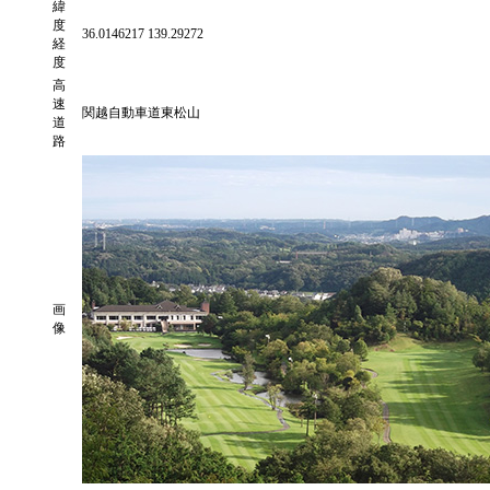
緯
度
36.0146217 139.29272
経
度
高
速
関越自動車道東松山
道
路
画
像